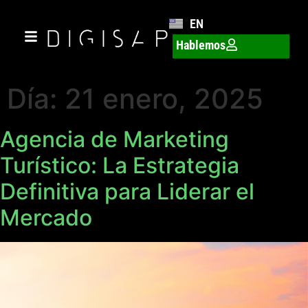
EN
Hablemos
Día:
21 enero, 2025
Agencia de Marketing
Turístico: La Estrategia
Definitiva para Liderar el
Mercado