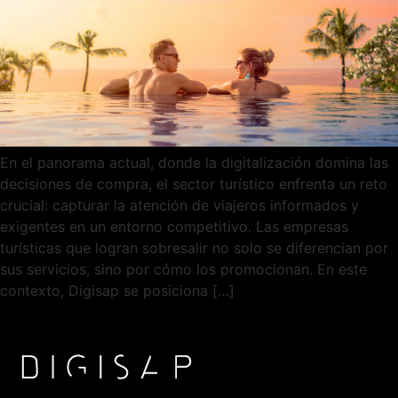
En el panorama actual, donde la digitalización domina las
decisiones de compra, el sector turístico enfrenta un reto
crucial: capturar la atención de viajeros informados y
exigentes en un entorno competitivo. Las empresas
turísticas que logran sobresalir no solo se diferencian por
sus servicios, sino por cómo los promocionan. En este
contexto, Digisap se posiciona […]