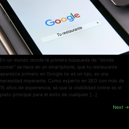
En un mundo donde la primera búsqueda de “dónde
comer” se hace en un smartphone, que tu restaurante
aparezca primero en Google no es un lujo, es una
necesidad imperante. Como experto en SEO con más de
15 años de experiencia, sé que la visibilidad online es el
plato principal para el éxito de cualquier […]
Next
→