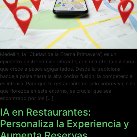
Medellín, la “Ciudad de la Eterna Primavera”, es un
epicentro gastronómico vibrante, con una oferta culinaria
que crece a pasos agigantados. Desde la tradicional
bandeja paisa hasta la alta cocina fusión, la competencia
es intensa. Para que tu restaurante no solo sobreviva, sino
que florezca en este entorno, es crucial que sea
encontrado por los […]
IA en Restaurantes:
Personaliza la Experiencia y
Aumenta Reservas