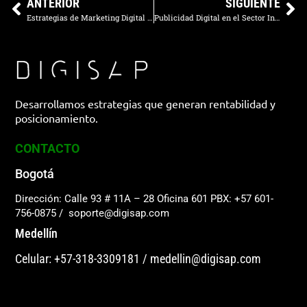
ANTERIOR
SIGUIENTE
Estrategias de Marketing Digital para Inmobiliarias: Captando clientes en la era Digital
Publicidad Digital en el Sector Inmobiliario: Llegando al Cliente Correcto en el Momento Adecuado
Desarrollamos estrategias que generan rentabilidad y
posicionamiento.
CONTACTO
Bogotá
Dirección: Calle 93 # 11A – 28 Oficina 601
PBX: +57 601-
756-0875
/
soporte@digisap.com
Medellín
Celular: +57-318-3309181
/
medellin@digisap.com