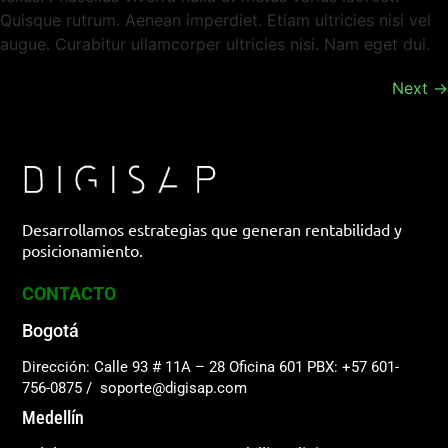
Quisque rutrum. Aenean imperdiet. Etiam ultricies nisi vel
augue. Curabitur ullamcorper ultricies nisi. Nam eget dui.
Next
→
Desarrollamos estrategias que generan rentabilidad y
posicionamiento.
CONTACTO
Bogotá
Dirección: Calle 93 # 11A – 28 Oficina 601
PBX: +57 601-
756-0875
/
soporte@digisap.com
Medellín