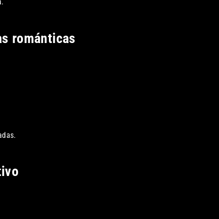
a.
as románticas
adas.
tivo