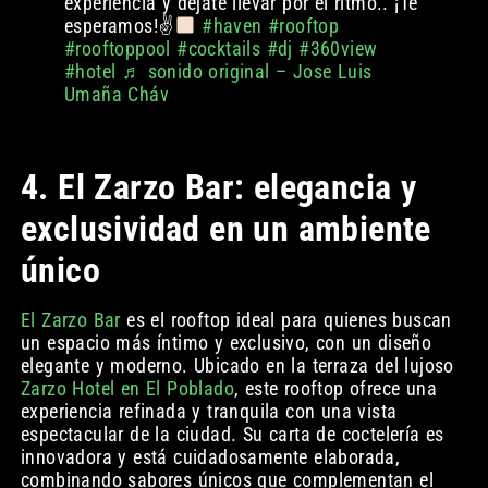
experiencia y déjate llevar por el ritmo.. ¡Te
esperamos!✌
#haven
#rooftop
#rooftoppool
#cocktails
#dj
#360view
#hotel
♬ sonido original – Jose Luis
Umaña Cháv
4. El Zarzo Bar: elegancia y
exclusividad en un ambiente
único
El Zarzo Bar
es el rooftop ideal para quienes buscan
un espacio más íntimo y exclusivo, con un diseño
elegante y moderno. Ubicado en la terraza del lujoso
Zarzo Hotel en El Poblado
, este rooftop ofrece una
experiencia refinada y tranquila con una vista
espectacular de la ciudad. Su carta de coctelería es
innovadora y está cuidadosamente elaborada,
combinando sabores únicos que complementan el