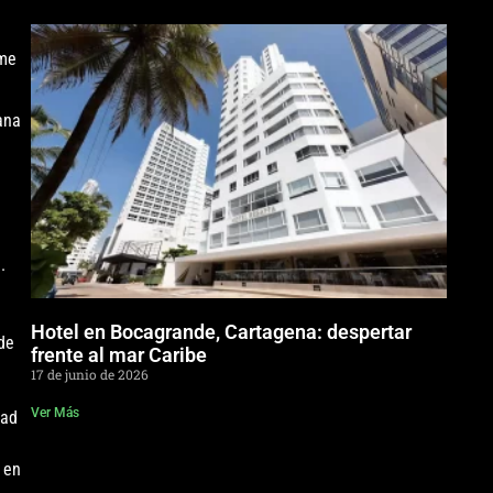
rme
ana
.
Hotel en Bocagrande, Cartagena: despertar
de
frente al mar Caribe
17 de junio de 2026
Ver Más
ead
 en