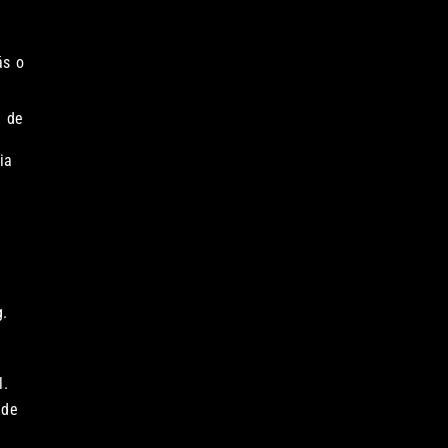
ás o
n de
ia
g.
l.
 de