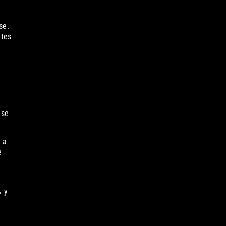
se.
ntes
 se
 a
e
% y