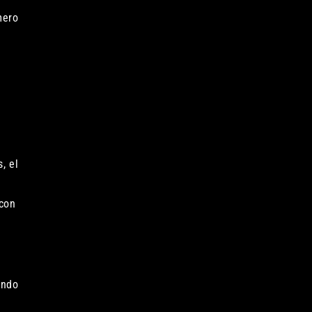
mero
, el
 con
ando