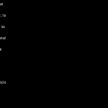
ue
; la
 su
anal
e
ncio