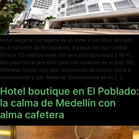
Hotel Regatta Cartagena es un hotel 4 estrellas ubicado
en el corazón de Bocagrande, a pasos del mar Caribe.
Ofrece 115 habitaciones con aire acondicionado y Wi-Fi,
dos piscinas al aire libre (una con solárium en el piso 18),
Wellness Center con spa, restaurante de cocina típica e
internacional y bar. Reservar directamente en su […]
Hotel boutique en El Poblado:
la calma de Medellín con
alma cafetera