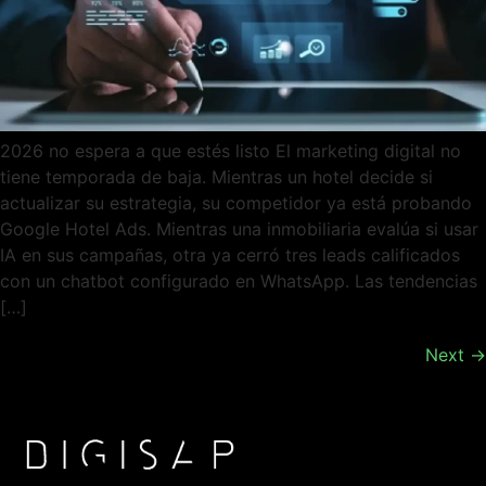
2026 no espera a que estés listo El marketing digital no
tiene temporada de baja. Mientras un hotel decide si
actualizar su estrategia, su competidor ya está probando
Google Hotel Ads. Mientras una inmobiliaria evalúa si usar
IA en sus campañas, otra ya cerró tres leads calificados
con un chatbot configurado en WhatsApp. Las tendencias
[…]
Next
→