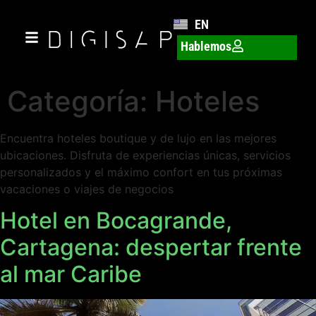
EN
Hablemos
Categoría:
Hoteles
Encuentra hoteles boutique y de lujo en las mejores
ubicaciones. Disfruta de experiencias únicas, servicios
personalizados y el máximo confort en tus próximas
vacaciones o viajes de negocios
Hotel en Bocagrande,
Cartagena: despertar frente
al mar Caribe