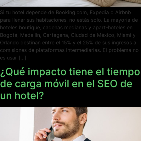
Si tu hotel depende de Booking.com, Expedia o Airbnb
para llenar sus habitaciones, no estás solo. La mayoría de
hoteles boutique, cadenas medianas y apart-hoteles en
Bogotá, Medellín, Cartagena, Ciudad de México, Miami y
Orlando destinan entre el 15% y el 25% de sus ingresos a
comisiones de plataformas intermediarias. El problema no
es usar […]
¿Qué impacto tiene el tiempo
de carga móvil en el SEO de
un hotel?