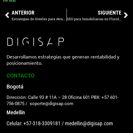
Ver Más
ANTERIOR
SIGUIENTE
Estrategias de Hoteles para Atraer Clientes y Aumentar Reservas
SEO para Inmobiliarias en Florida: Posiciona Propiedades de Lujo
Desarrollamos estrategias que generan rentabilidad y
posicionamiento.
CONTACTO
Bogotá
Dirección: Calle 93 # 11A – 28 Oficina 601
PBX: +57 601-
756-0875
/
soporte@digisap.com
Medellín
Celular: +57-318-3309181
/
medellin@digisap.com