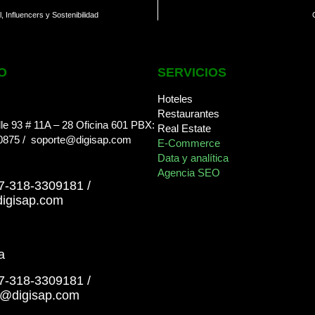
, Influencers y Sostenibilidad
O
SERVICIOS
Hoteles
Restaurantes
le 93 # 11A – 28 Oficina 601
PBX:
Real Estate
0875
/
soporte@digisap.com
E-Commerce
Data y analítica
Agencia SEO
57-318-3309181
/
igisap.com
a
57-318-3309181
/
a@digisap.com