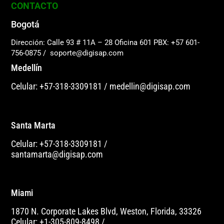
CONTACTO
Bogotá
Dirección: Calle 93 # 11A – 28 Oficina 601
PBX: +57 601-
756-0875
/
soporte@digisap.com
Medellín
Celular: +57-318-3309181
/
medellin@digisap.com
Santa Marta
Celular: +57-318-3309181
/
santamarta@digisap.com
Miami
1870 N. Corporate Lakes Blvd, Weston, Florida, 33326
Celular: +1-305-809-8498
/